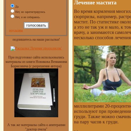
Лечение мастита
Да
Во время кормления многи
Нет, но зарегистрируюсь
сюрпризы, например, растре
Нет, и не собираюсь.
мастит. По статистике окол
а это не так уж и мало, к т
результаты
врачу, а занимаются самоле
несколько способов лечени
подпишитесь на наши рассылки!
При подготовке сайта использовались
материалы из книги Новикова Вениамина
Борисовича (с разрешения автора)
миллилитрами 20-процентно
используют при проведении
груди. Также можно смачив
на пару часов к груди.
А так же материалы сайта о апитерапии
"доктор пчела"