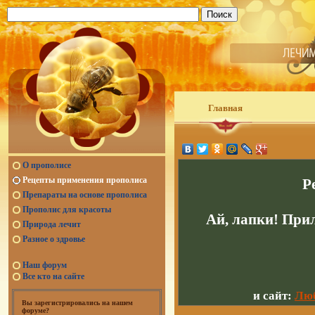
Главная
О прополисе
Рецепты применения прополиса
Р
Препараты на основе прополиса
Прополис для красоты
Ай, лапки! При
Природа лечит
Разное о здровье
Наш форум
Все кто на сайте
и сайт:
Люб
Вы зарегистрировались на нашем
форуме?