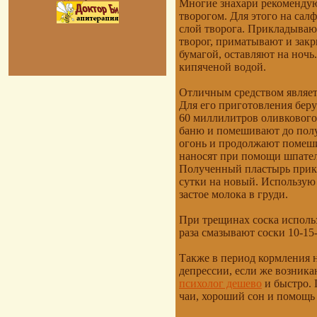
Многие знахари рекомендую
творогом. Для этого на салф
слой творога. Прикладывают
творог, приматывают и зак
бумагой, оставляют на ночь
кипяченой водой.
Отличным средством являет
Для его приготовления беру
60 миллилитров оливкового
баню и помешивают до пол
огонь и продолжают помеши
наносят при помощи шпател
Полученный пластырь прикр
сутки на новый. Использую 
застое молока в груди.
При трещинах соска исполь
раза смазывают соски 10-15
Также в период кормления н
депрессии, если же возника
психолог дешево
и быстро.
чаи, хороший сон и помощь