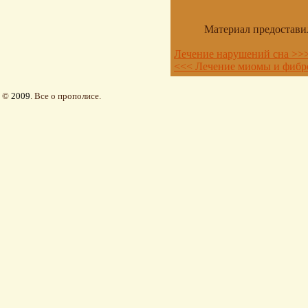
Материал предостави
Лечение нарушений сна >>
<<< Лечение миомы и фибр
©
2009
. Все о прополисе.