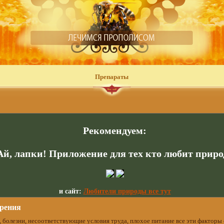
Препараты
Рекомендуем:
Ай, лапки! Приложение для тех кто любит приро
и сайт:
Любители природы все тут
рения
ст, болезни, несоответствующие условия труда, плохое питание все эти фактор