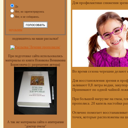
Для профилактики снижения зрени
Да
Нет, но зарегистрируюсь
Нет, и не собираюсь.
результаты
подпишитесь на наши рассылки!
При подготовке сайта использовались
материалы из книги Новикова Вениамина
Борисовича (с разрешения автора)
Во время сезона черешни делают и
Для восстановления зрения и про
заливают 0,8 литра водки, закупо
Принимают по одной чайной ложке 
При большой нагрузке на глаза, 
прополиса. 20 капель настойки ра
Отлично помогает восстанавливат
точек, которые расположены на ш
А так же материалы сайта о апитерапии
"доктор пчела"