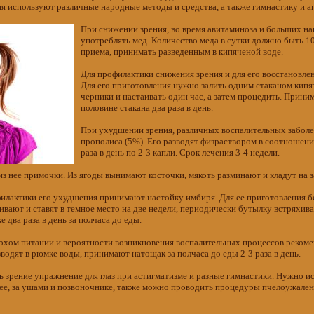
я используют различные народные методы и средства, а также гимнастику и 
При снижении зрения, во время авитаминоза и больших наг
употреблять мед. Количество меда в сутки должно быть 10
приема, принимать разведенным в кипяченой воде.
Для профилактики снижения зрения и для его восстановле
Для его приготовления нужно залить одним стаканом кипя
черники и настаивать один час, а затем процедить. Прин
половине стакана два раза в день.
При ухудшении зрения, различных воспалительных забол
прополиса (5%). Его разводят физраствором в соотношении 
раза в день по 2-3 капли. Срок лечения 3-4 недели.
з нее примочки. Из ягоды вынимают косточки, мякоть разминают и кладут на з
филактики его ухудшения принимают настойку имбиря. Для ее приготовления 
ривают и ставят в темное место на две недели, периодически бутылку встряхив
два раза в день за полчаса до еды.
плохом питании и вероятности возникновения воспалительных процессов реком
зводят в рюмке воды, принимают натощак за полчаса до еды 2-3 раза в день.
ь зрение упражнение для глаз при астигматизме и разные гимнастики. Нужно и
ее, за ушами и позвоночнике, также можно проводить процедуры пчелоужален