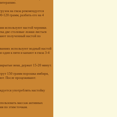
апитерапию.
рузок на глаза рекомендуется
0-120 грамм, разбить его на 4
ния используют настой черники.
тка две столовые ложки листьев
имают полученный настой по
еваниях используют водный настой
один к пяти и капают в глаза 3-4
акрытые веки, держат 15-20 минут.
берут 150 грамм порошка имбиря,
ают. После процеживают.
ендуется употреблять настойку
спользовать массаж активных
ия по этим точкам.