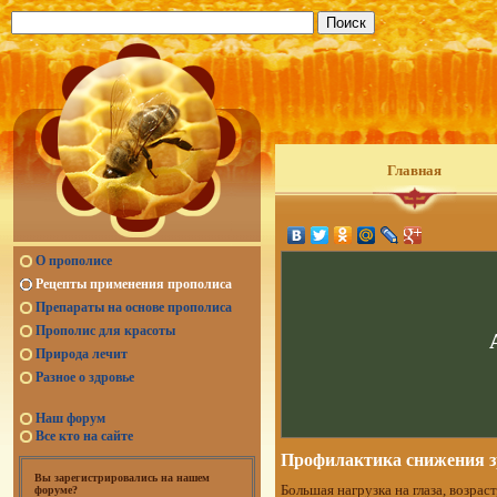
Главная
О прополисе
Рецепты применения прополиса
Препараты на основе прополиса
Прополис для красоты
Природа лечит
Разное о здровье
Наш форум
Все кто на сайте
Профилактика снижения з
Вы зарегистрировались на нашем
Большая нагрузка на глаза, возра
форуме?