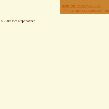
Лечение насморка. >>>
<<< Лечение пролежней пр
©
2009
. Все о прополисе.