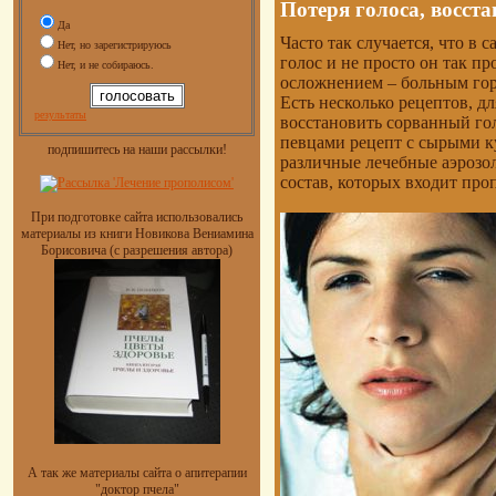
Потеря голоса, восста
Да
Часто так случается, что в
Нет, но зарегистрируюсь
голос и не просто он так про
Нет, и не собираюсь.
осложнением – больным гор
Есть несколько рецептов, дл
результаты
восстановить сорванный го
певцами рецепт с сырыми к
подпишитесь на наши рассылки!
различные лечебные аэрозол
состав, которых входит про
При подготовке сайта использовались
материалы из книги Новикова Вениамина
Борисовича (с разрешения автора)
А так же материалы сайта о апитерапии
"доктор пчела"