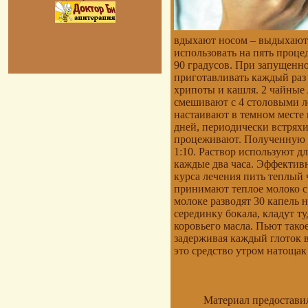
вдыхают носом – выдыхают
использовать на пять проце
90 градусов. При запущенно
приготавливать каждый раз 
хрипоты и кашля. 2 чайные
смешивают с 4 столовыми л
настаивают в темном месте 
дней, периодически встряхив
процеживают. Полученную н
1:10. Раствор используют д
каждые два часа. Эффективн
курса лечения пить теплый 
принимают теплое молоко с
молоке разводят 30 капель 
серединку бокала, кладут т
коровьего масла. Пьют тако
задерживая каждый глоток 
это средство утром натощак
Материал предостави