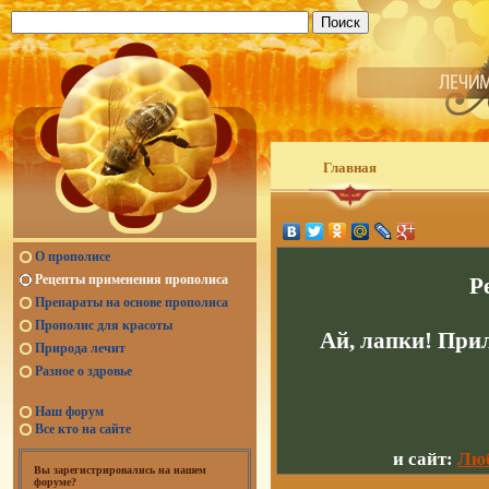
Главная
О прополисе
Рецепты применения прополиса
Р
Препараты на основе прополиса
Прополис для красоты
Ай, лапки! При
Природа лечит
Разное о здровье
Наш форум
Все кто на сайте
и сайт:
Люб
Вы зарегистрировались на нашем
форуме?