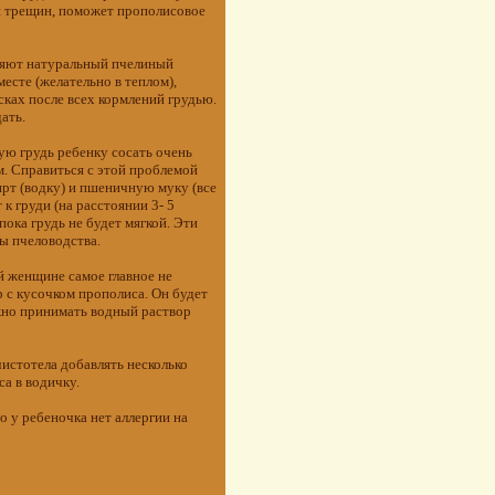
и трещин, поможет прополисовое
ляют натуральный пчелиный
месте (желательно в теплом),
ках после всех кормлений грудью.
ать.
ую грудь ребенку сосать очень
м. Справиться с этой проблемой
рт (водку) и пшеничную муку (все
к груди (на расстоянии 3- 5
ока грудь не будет мягкой. Эти
ы пчеловодства.
й женщине самое главное не
р с кусочком прополиса. Он будет
ужно принимать водный раствор
чистотела добавлять несколько
а в водичку.
о у ребеночка нет аллергии на