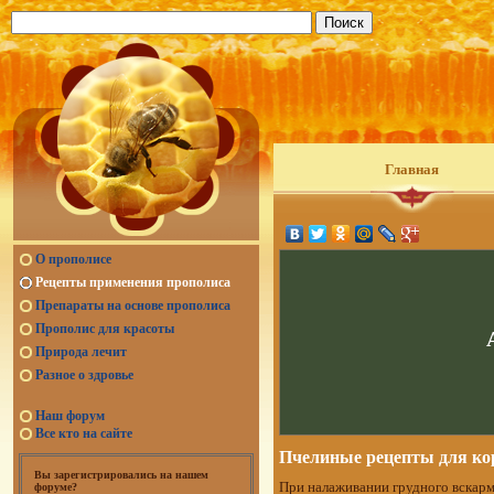
Главная
О прополисе
Рецепты применения прополиса
Препараты на основе прополиса
Прополис для красоты
Природа лечит
Разное о здровье
Наш форум
Все кто на сайте
Пчелиные рецепты для к
Вы зарегистрировались на нашем
При налаживании грудного вскарм
форуме?