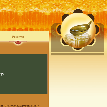
Рецепты
ду
ни грудного вскармливания, у