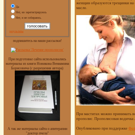
женщин образуются трещинки на с
Да
масло.
Нет, но зарегистрируюсь
Нет, и не собираюсь.
результаты
подпишитесь на наши рассылки!
При подготовке сайта использовались
материалы из книги Новикова Вениамина
Борисовича (с разрешения автора)
При маститах можно принимать вод
прополис. Прополисовая водичка 
Опубликовано при поддержке
Фот
А так же материалы сайта о апитерапии
"доктор пчела"