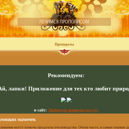
Препараты
Рекомендуем:
Ай, лапки! Приложение для тех кто любит приро
и сайт:
Любители природы все тут
ормящих мамочек
ливания могут помочь продукты пчеловодства. Очень часто, в самые первые д