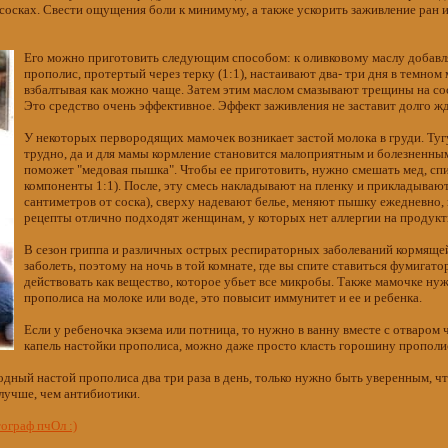
осках. Свести ощущения боли к минимуму, а также ускорить заживление ран 
Его можно приготовить следующим способом: к оливковому маслу добав
прополис, протертый через терку (1:1), настаивают два- три дня в темном 
взбалтывая как можно чаще. Затем этим маслом смазывают трещины на сос
Это средство очень эффективное. Эффект заживления не заставит долго жд
У некоторых первородящих мамочек возникает застой молока в груди. Туг
трудно, да и для мамы кормление становится малоприятным и болезненны
поможет "медовая пышка". Чтобы ее приготовить, нужно смешать мед, спи
компоненты 1:1). После, эту смесь накладывают на пленку и прикладывают 
сантиметров от соска), сверху надевают белье, меняют пышку ежедневно, п
рецепты отлично подходят женщинам, у которых нет аллергии на продукт
В сезон гриппа и различных острых респираторных заболеваний кормяще
заболеть, поэтому на ночь в той комнате, где вы спите ставиться фумигато
действовать как вещество, которое убьет все микробы. Также мамочке н
прополиса на молоке или воде, это повысит иммунитет и ее и ребенка.
Если у ребеночка экзема или потница, то нужно в ванну вместе с отваром 
капель настойки прополиса, можно даже просто класть горошину прополис
ный настой прополиса два три раза в день, только нужно быть уверенным, чт
лучше, чем антибиотики.
ограф пчОл :)