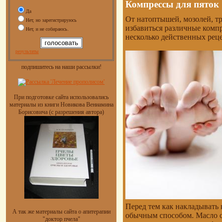
Компрессы для пяток
Да
От натоптышей, мозолей, т
Нет, но зарегистрируюсь
избавиться различные комп
Нет, и не собираюсь.
несколько действенных реце
результаты
подпишитесь на наши рассылки!
При подготовке сайта использовались
материалы из книги Новикова Вениамина
Борисовича (с разрешения автора)
Перед тем как накладывать
А так же материалы сайта о апитерапии
обычным способом. Масло сн
"доктор пчела"