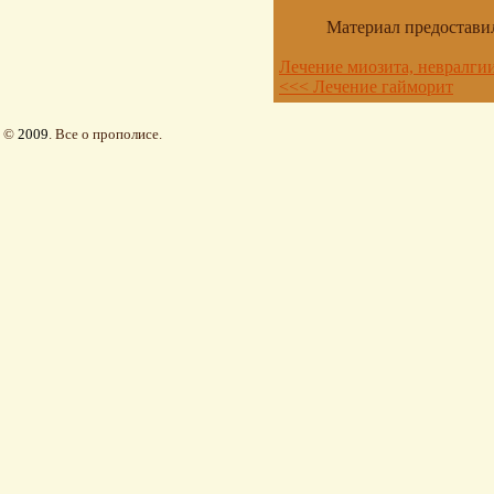
Материал предостави
Лечение миозита, невралги
<<< Лечение гайморит
©
2009
. Все о прополисе.