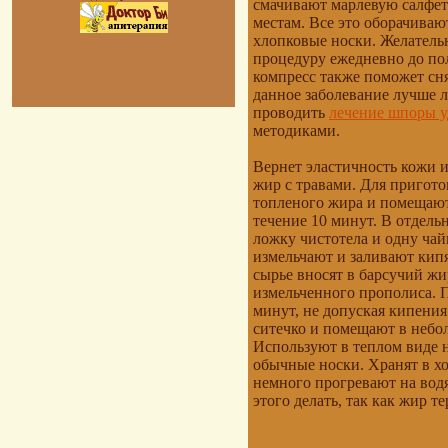
смачивают марлевую салфе
местам. Все это оборачива
хлопковые носки. Желательн
процедуру ежедневно до по
компресс также поможет сн
данное заболевание лучше л
проводить
лечение шпоры у
методиками.
Вернет эластичность кожи и
жир с травами. Для пригото
топленого жира и помещают
течение 10 минут. В отдел
ложку чистотела и одну чай
измельчают и заливают кипя
сырье вносят в барсучий жи
измельченного прополиса. П
минут, не допуская кипения
ситечко и помещают в небо
Используют в теплом виде н
обычные носки. Хранят в х
немного прогревают на водя
этого делать, так как жир т