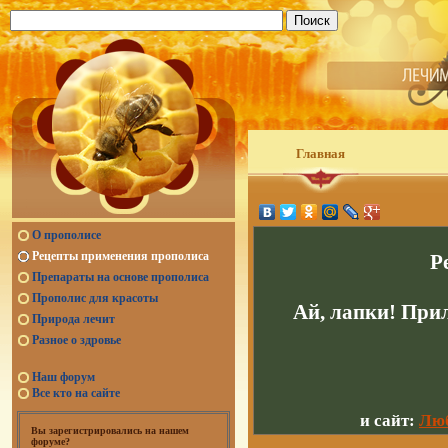
Главная
О прополисе
Рецепты применения прополиса
Р
Препараты на основе прополиса
Прополис для красоты
Ай, лапки! При
Природа лечит
Разное о здровье
Наш форум
Все кто на сайте
и сайт:
Люб
Вы зарегистрировались на нашем
форуме?