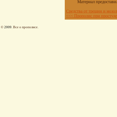
Материал предостави
Средства от трещин и мозо
<<< Прополис при простуде
©
2009
. Все о прополисе.