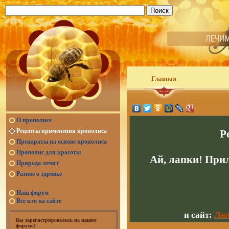
Главная
О прополисе
Рецепты применения прополиса
Р
Препараты на основе прополиса
Прополис для красоты
Ай, лапки! При
Природа лечит
Разное о здровье
Наш форум
Все кто на сайте
и сайт:
Люб
Вы зарегистрировались на нашем
форуме?