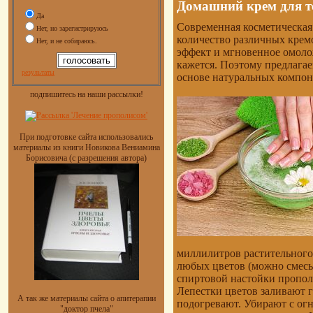
Домашний крем для те
Да
Современная косметическа
Нет, но зарегистрируюсь
количество различных крем
Нет, и не собираюсь.
эффект и мгновенное омоло
кажется. Поэтому предлага
результаты
основе натуральных компон
подпишитесь на наши рассылки!
При подготовке сайта использовались
материалы из книги Новикова Вениамина
Борисовича (с разрешения автора)
миллилитров растительного 
любых цветов (можно смесь
спиртовой настойки прополи
Лепестки цветов заливают 
А так же материалы сайта о апитерапии
подогревают. Убирают с ог
"доктор пчела"