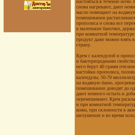
настояться в течение ночи.
снова нагревают, дают нем
масло помещают на водяную
помешивании растапливают.
прополиса и снова все пер
в маленькие баночки, держа
при комнатной температуре 
продукт даже можно взять 
страну.
Крем с календулой и пропо
и бактерицидными свойства
него берут 40 грамм пчелин
настойки прополиса, полов
календулы, 50-70 миллилит
на водяную баню, прогрева
помешивании доводят до од
дают немного остыть и доба
перемешивают. Крем раскла
и при комнатной температу
кожи, при склонности к акне
шелушении и во время холо