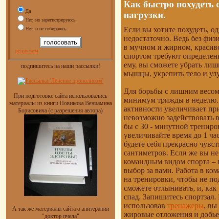
Как быстро похудеть
Да
нагрузки.
Нет, но зарегистрируюсь
Если вы хотите похудеть, о
Нет, и не собираюсь.
недостаточно. Ведь без физ
в мучном и жирном, красиво
результаты
спортом требуют определен
ему, вы сможете убрать ли
подпишитесь на наши рассылки!
мышцы, укрепить тело и ул
Для борьбы с лишним весом
При подготовке сайта использовались
минимум трижды в неделю. 
материалы из книги Новикова Вениамина
активности увеличивает пр
Борисовича (с разрешения автора)
невозможно задействовать 
бы с 30 - минутной трениро
увеличивайте время до 1 ча
будете себя прекрасно чувст
сантиметров. Если же вы не
командным видом спорта – в
выбор за вами. Работа в ком
на тренировки, чтобы не по
сможете отлынивать, и, как
спад. Запишитесь спортзал.
использовав
тренажеры
, вы
А так же материалы сайта о апитерапии
жировые отложения и добье
"доктор пчела"