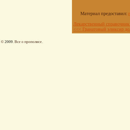
Материал предоставил:
Лекарственный справочник 
<<< Гранатовый эликсир до
©
2009
. Все о прополисе.