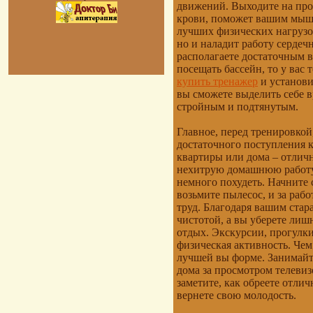
движений. Выходите на прог
крови, поможет вашим мышца
лучших физических нагрузок
но и наладит работу сердеч
располагаете достаточным в
посещать бассейн, то у вас
купить тренажер
и установи
вы сможете выделить себе вр
стройным и подтянутым.
Главное, перед тренировкой
достаточного поступления к
квартиры или дома – отличн
нехитрую домашнюю работу
немного похудеть. Начните 
возьмите пылесос, и за рабо
труд. Благодаря вашим стар
чистотой, а вы уберете ли
отдых. Экскурсии, прогулки
физическая активность. Че
лучшей вы форме. Занимайт
дома за просмотром телевиз
заметите, как обреете отли
вернете свою молодость.