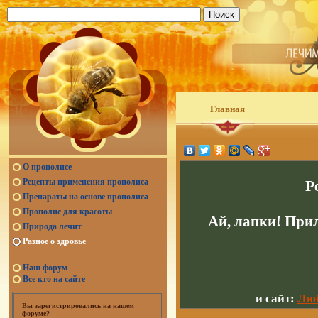
Главная
О прополисе
Рецепты применения прополиса
Р
Препараты на основе прополиса
Прополис для красоты
Ай, лапки! При
Природа лечит
Разное о здровье
Наш форум
Все кто на сайте
и сайт:
Люб
Вы зарегистрировались на нашем
форуме?